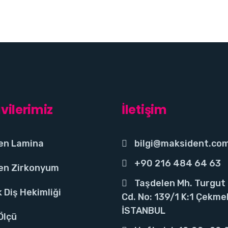
vilerimiz
İletişim
en Lamina
bilgi@maksident.co
+90 216 484 64 63
en Zirkonyum
Taşdelen Mh. Turgut
 Diş Hekimliği
Cd. No: 139/1 K:1 Çekme
İSTANBUL
 Ölçü