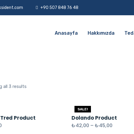
ksident.com
+90 507 848 76 48
Anasayfa
Hakkımızda
Ted
 all 3 results
SALE!
 Tred Product
Dolando Product
0
₺
42,00
–
₺
45,00