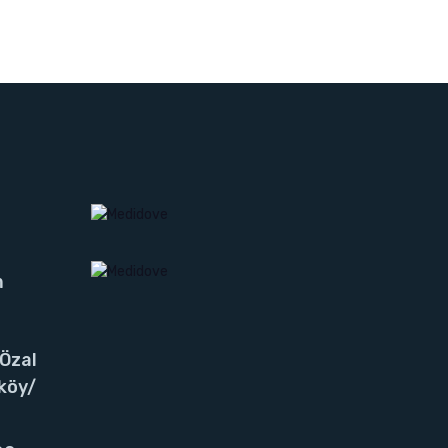
m
 Özal
köy/