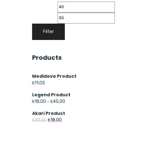
Filter
Products
Medidove Product
₺
11,05
Legend Product
₺
18,00
–
₺
45,00
Akari Product
₺
20,00
₺
18,00