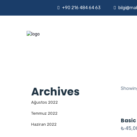
+90 216 484 64 63
bilgi@ma
Archives
Showing
Ağustos 2022
Temmuz 2022
Basic
Haziran 2022
₺
45,0