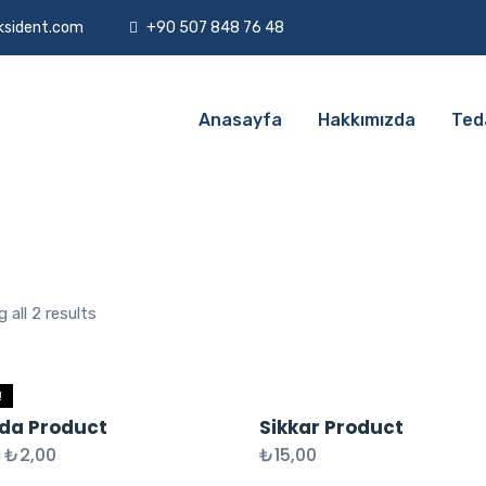
ksident.com
+90 507 848 76 48
Anasayfa
Hakkımızda
Ted
 all 2 results
!
da Product
Sikkar Product
₺
2,00
₺
15,00