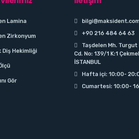
vilerimiz
İletişim
en Lamina
bilgi@maksident.co
+90 216 484 64 63
en Zirkonyum
Taşdelen Mh. Turgut
 Diş Hekimliği
Cd. No: 139/1 K:1 Çekme
İSTANBUL
 Ölçü
Hafta içi: 10:00- 20:
nı Gör
Cumartesi: 10:00- 1