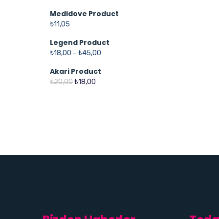
Medidove Product
₺
11,05
Legend Product
₺
18,00
–
₺
45,00
Akari Product
₺
20,00
₺
18,00