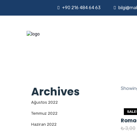
+90 216 484 64 63
bilgi@ma
Archives
Showing
Ağustos 2022
SALE
Temmuz 2022
Roma
Haziran 2022
₺
3,00