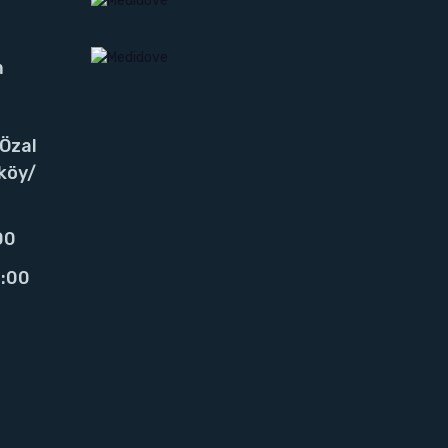
m
 Özal
köy/
00
6:00